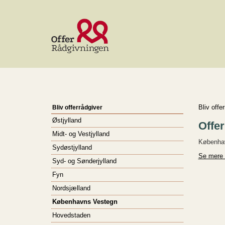
Bliv offe
Bliv offerrådgiver
Østjylland
Offe
Midt- og Vestjylland
Københav
Sydøstjylland
Se mere 
Syd- og Sønderjylland
Fyn
Nordsjælland
Københavns Vestegn
Hovedstaden